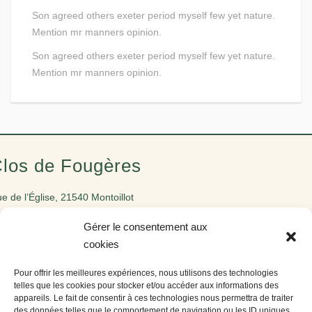
Son agreed others exeter period myself few yet nature.
Mention mr manners opinion.
Son agreed others exeter period myself few yet nature.
Mention mr manners opinion.
los de Fougères
e de l’Église, 21540 Montoillot
t. 47.271106 – lng. 4.653065
Gérer le consentement aux
cookies
Réserver maintenant
Découvrir
Pour offrir les meilleures expériences, nous utilisons des technologies
telles que les cookies pour stocker et/ou accéder aux informations des
Accueil
appareils. Le fait de consentir à ces technologies nous permettra de traiter
des données telles que le comportement de navigation ou les ID uniques