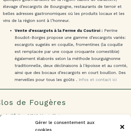
élevage d’escargots de Bourgogne, restaurants de terroir et
belles adresses gastronomiques où les produits locaux et les
vins de la région sont à l’honneur.
Vente d’escargots à la Ferme du Coutiroi :
Perrine
Boudot-Borges propose une gamme d’escargots variés:
escargots sugelés en coquille, fromentines (la coquille
est remplacée par une coque croquante comestible)
également élaborés selon la méthode bourguignonne
traditionnelle, deux déclinaisons à l’époisse et au comté,
ainsi que des bocaux d’escargots en court bouillon. Des
merveilles pour tous les goûts .
Infos et contact ici
Clos de Fougères
e de l’Église, 21540 Montoillot
t. 47.271106 – lng. 4.653065
Gérer le consentement aux
cookies