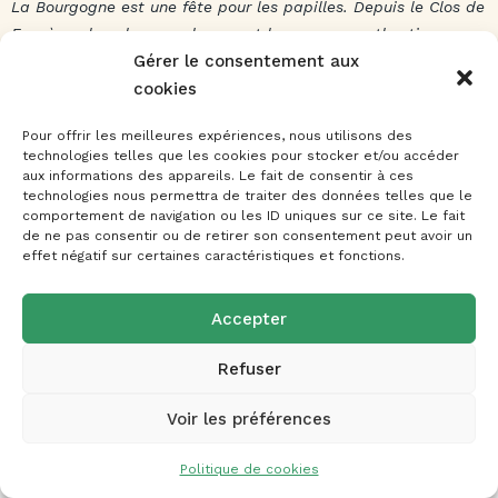
La Bourgogne est une fête pour les papilles. Depuis le Clos de
Fougères, les plus grands crus et les saveurs authentiques
Gérer le consentement aux
sont à portée de main.
cookies
La Route des Grands Crus
À seulement 25 minutes de Montoillot, rejoignez les villages
Pour offrir les meilleures expériences, nous utilisons des
technologies telles que les cookies pour stocker et/ou accéder
viticoles les plus célèbres au monde.
aux informations des appareils. Le fait de consentir à ces
technologies nous permettra de traiter des données telles que le
Gevrey-Chambertin, Vosne-Romanée, Nuits-Saint-
comportement de navigation ou les ID uniques sur ce site. Le fait
Georges :
Parcourez cette route mythique surnommée
de ne pas consentir ou de retirer son consentement peut avoir un
les “Champs-Élysées de la Bourgogne”.
Découvrir
effet négatif sur certaines caractéristiques et fonctions.
l’itinéraire de la Route des Grands Crus
.
Dégustations :
De nombreux domaines proposent des
Accepter
visites de caves et des dégustations commentées.
Refuser
N’hésitez pas à nous demander nos adresses favorites !
Voir les préférences
Politique de cookies