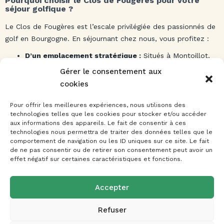
Pourquoi choisir le Clos de Fougères pour votre
séjour golfique ?
Le Clos de Fougères est l’escale privilégiée des passionnés de
golf en Bourgogne. En séjournant chez nous, vous profitez :
D’un emplacement stratégique :
Situés à Montoillot,
nous sommes à l’épicentre des plus beaux parcours de
Gérer le consentement aux
l’Auxois. Le
Golf de la Chassagne
(10 min) et le
Golf du
cookies
Château de Chailly
(15 min) sont vos voisins immédiats.
Pour offrir les meilleures expériences, nous utilisons des
D’un confort sur mesure :
Après votre parcours,
technologies telles que les cookies pour stocker et/ou accéder
profitez du calme absolu de notre maison pour
aux informations des appareils. Le fait de consentir à ces
technologies nous permettra de traiter des données telles que le
débriefer votre carte de score. Nous mettons à votre
comportement de navigation ou les ID uniques sur ce site. Le fait
disposition un
espace sécurisé pour entreposer vos
de ne pas consentir ou de retirer son consentement peut avoir un
sacs et chariots
en toute sérénité.
effet négatif sur certaines caractéristiques et fonctions.
De l’après-golf idéal :
Entre deux parcours, savourez la
proximité de la Route des Grands Crus et des meilleures
Accepter
tables de la région pour compléter votre séjour par une
Refuser
expérience gastronomique inoubliable.